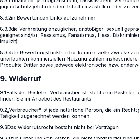
8.3.1
Inhalte mit pornografischem, rassistischem, verleumd
jugendschutzgefährdendem Inhalt einzustellen oder zu ver
8.3.2
in Bewertungen Links aufzunehmen;
8.3.3
die Verbreitung anzüglicher, anstößiger, sexuell gep
geeignet sind/ist, Rassismus, Fanatismus, Hass, Diskrimini
implizit);
8.3.4
die Bewertungsfunktion für kommerzielle Zwecke zu nu
unerlaubten kommerziellen Nutzung zählen insbesondere a
Produkte Dritter sowie jedwede elektronische bzw. anderwe
9. Widerruf
9.1
Falls der Besteller Verbraucher ist, steht dem Bestelle
finden Sie im Angebot des Restaurants.
9.2
„Verbraucher“ ist jede natürliche Person, die ein Rech
Tätigkeit zugerechnet werden können.
9.3
Das Widerrufsrecht besteht nicht bei Verträgen
9.3.1
zur Lieferung von Waren, die nicht vorgefertigt sind 