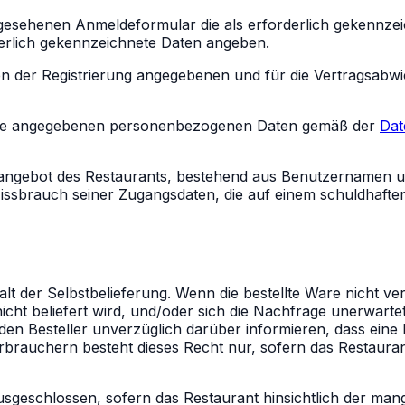
orgesehenen Anmeldeformular die als erforderlich gekennze
rderlich gekennzeichnete Daten angeben.
men der Registrierung angegebenen und für die Vertragsab
ss seine angegebenen personenbezogenen Daten gemäß der
Dat
etangebot des Restaurants, bestehend aus Benutzernamen un
 Missbrauch seiner Zugangsdaten, die auf einem schuldhaft
 der Selbstbelieferung. Wenn die bestellte Ware nicht verf
ht beliefert wird, und/oder sich die Nachfrage unerwartet 
en Besteller unverzüglich darüber informieren, dass eine Li
erbrauchern besteht dieses Recht nur, sofern das Restaur
usgeschlossen, sofern das Restaurant hinsichtlich der man