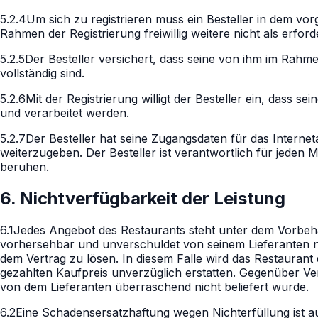
5.2.4
Um sich zu registrieren muss ein Besteller in dem v
Rahmen der Registrierung freiwillig weitere nicht als erfo
5.2.5
Der Besteller versichert, dass seine von ihm im Rah
vollständig sind.
5.2.6
Mit der Registrierung willigt der Besteller ein, da
und verarbeitet werden.
5.2.7
Der Besteller hat seine Zugangsdaten für das Intern
weiterzugeben. Der Besteller ist verantwortlich für jeden
beruhen.
6. Nichtverfügbarkeit der Leistung
6.1
Jedes Angebot des Restaurants steht unter dem Vorbehalt
vorhersehbar und unverschuldet von seinem Lieferanten nic
dem Vertrag zu lösen. In diesem Falle wird das Restaurant d
gezahlten Kaufpreis unverzüglich erstatten. Gegenüber V
von dem Lieferanten überraschend nicht beliefert wurde.
6.2
Eine Schadensersatzhaftung wegen Nichterfüllung ist a