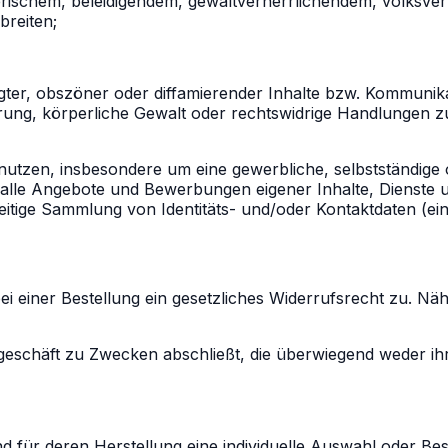
erischem, beleidigendem, gewaltverherrlichendem, volksve
breiten;
rägter, obszöner oder diffamierender Inhalte bzw. Kommunik
erung, körperliche Gewalt oder rechtswidrige Handlungen zu
tzen, insbesondere um eine gewerbliche, selbstständige o
lle Angebote und Bewerbungen eigener Inhalte, Dienste u
itige Sammlung von Identitäts- und/oder Kontaktdaten (ein
r bei einer Bestellung ein gesetzliches Widerrufsrecht zu.
tsgeschäft zu Zwecken abschließt, die überwiegend weder ih
und für deren Herstellung eine individuelle Auswahl oder 