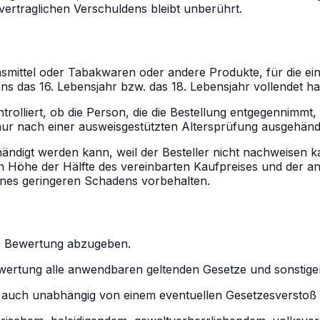
vertraglichen Verschuldens bleibt unberührt.
smittel oder Tabakwaren oder andere Produkte, für die ein Mi
s das 16. Lebensjahr bzw. das 18. Lebensjahr vollendet h
rolliert, ob die Person, die die Bestellung entgegennimmt, 
 nur nach einer ausweisgestützten Altersprüfung ausgehändi
ehändigt werden kann, weil der Besteller nicht nachweisen 
öhe der Hälfte des vereinbarten Kaufpreises und der antei
eines geringeren Schadens vorbehalten.
ine Bewertung abzugeben.
ewertung alle anwendbaren geltenden Gesetze und sonstigen
– auch unabhängig von einem eventuellen Gesetzesverstoß 